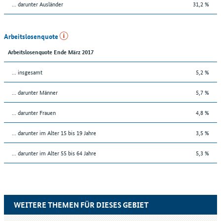
... darunter Ausländer
31,2 %
Arbeitslosenquote
Arbeitslosenquote Ende März 2017
... insgesamt
5,2 %
... darunter Männer
5,7 %
... darunter Frauen
4,8 %
... darunter im Alter 15 bis 19 Jahre
3,5 %
... darunter im Alter 55 bis 64 Jahre
5,3 %
WEITERE THEMEN FÜR DIESES GEBIET