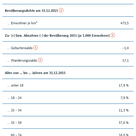
Bevölkerungsdichte am 31.12.2015
... Einwohner je km²
473,5
Zu- (+) bzw. Abnahme (-) der Bevölkerung 2015 (je 1.000 Einwohner)
... Geburtensaldo
-1,4
... Wanderungssaldo
17,1
Alter von ... bis ... Jahren am 31.12.2015
... unter 18
17,9 %
... 18 - 24
7,9 %
... 25 - 34
11,3 %
... 35 - 59
37,0 %
... 60 - 74
16,0 %