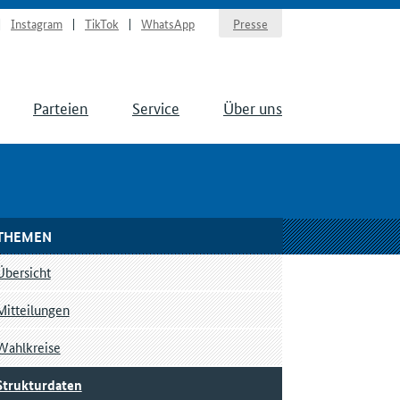
Instagram
TikTok
WhatsApp
Presse
Parteien
Service
Über uns
THEMEN
Übersicht
Mitteilungen
Wahlkreise
Strukturdaten