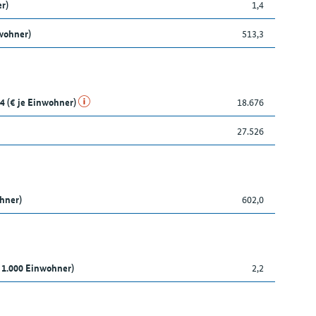
r)
1,4
wohner)
513,3
4 (€ je Einwohner)
18.676
27.526
ohner)
602,0
 1.000 Einwohner)
2,2