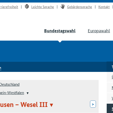
rrierefreiheit
Leichte Sprache
Gebärdensprache
Kontakt
Europawahl
Bundestagswahl
n
Deutschland
hein-Westfalen
usen – Wesel III
>