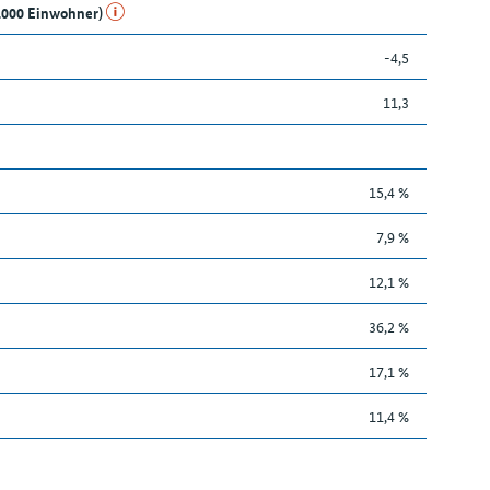
1.000 Einwohner)
-4,5
11,3
15,4 %
7,9 %
12,1 %
36,2 %
17,1 %
11,4 %