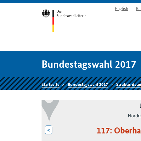
English
Ba
Bundestagswahl 2017
Startseite
Bundestagswahl 2017
Strukturdate
Nordr
117: Oberha
<