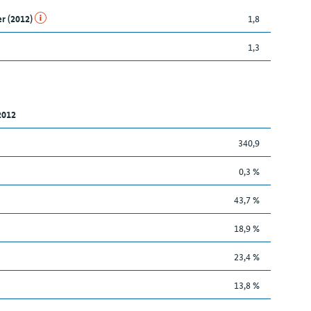
er (2012)
1,8
1,3
2012
340,9
0,3 %
43,7 %
18,9 %
23,4 %
13,8 %