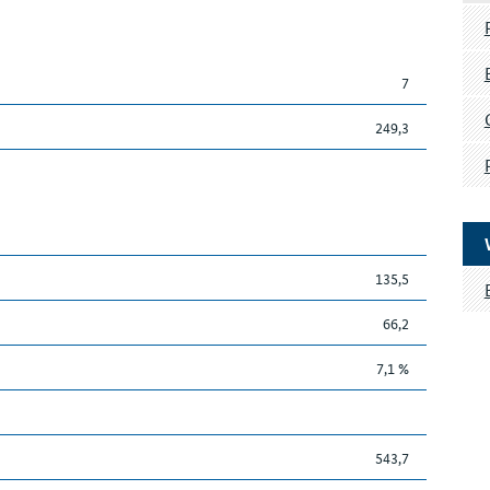
7
249,3
135,5
66,2
7,1 %
543,7