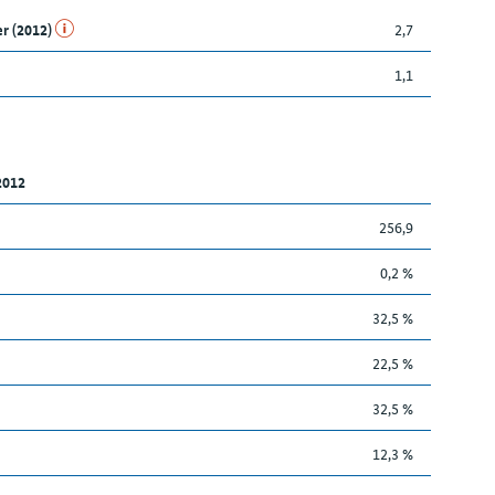
er (2012)
2,7
1,1
2012
256,9
0,2 %
32,5 %
22,5 %
32,5 %
12,3 %