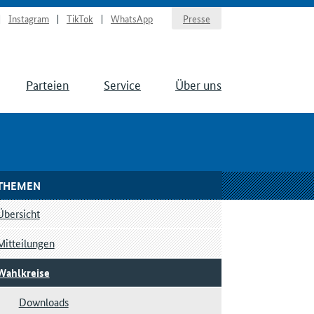
Instagram
TikTok
WhatsApp
Presse
Parteien
Service
Über uns
THEMEN
Übersicht
Mitteilungen
Wahlkreise
Downloads