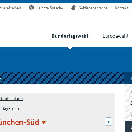
rrierefreiheit
Leichte Sprache
Gebärdensprache
Kontakt
Europawahl
Bundestagswahl
n
Deutschland
Bayern
ünchen-Süd
>