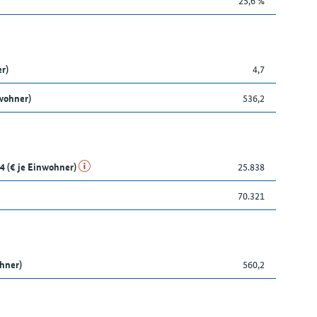
25,6 %
r)
4,7
wohner)
536,2
4 (€ je Einwohner)
25.838
70.321
ohner)
560,2