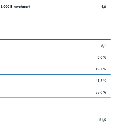
 1.000 Einwohner)
4,0
8,1
6,0 %
19,7 %
41,3 %
33,0 %
51,5