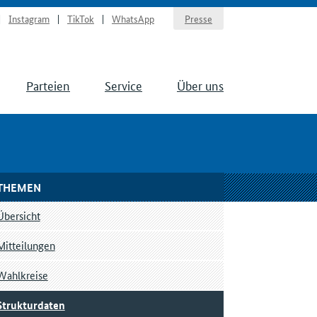
Instagram
TikTok
WhatsApp
Presse
Parteien
Service
Über uns
THEMEN
Übersicht
Mitteilungen
Wahlkreise
Strukturdaten