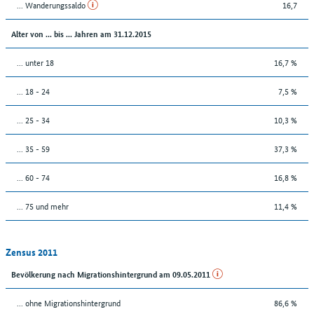
... Wanderungssaldo
16,7
Alter von ... bis ... Jahren am 31.12.2015
... unter 18
16,7 %
... 18 - 24
7,5 %
... 25 - 34
10,3 %
... 35 - 59
37,3 %
... 60 - 74
16,8 %
... 75 und mehr
11,4 %
Zensus 2011
Bevölkerung nach Migrationshintergrund am 09.05.2011
... ohne Migrationshintergrund
86,6 %