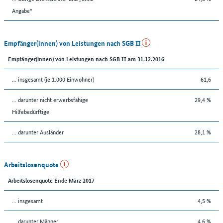
Angabe“
Empfänger(innen) von Leistungen nach SGB II
Empfänger(innen) von Leistungen nach SGB II am 31.12.2016
... insgesamt (je 1.000 Einwohner)
61,6
... darunter nicht erwerbsfähige
29,4 %
Hilfebedürftige
... darunter Ausländer
28,1 %
Arbeitslosenquote
Arbeitslosenquote Ende März 2017
... insgesamt
4,5 %
... darunter Männer
4,6 %