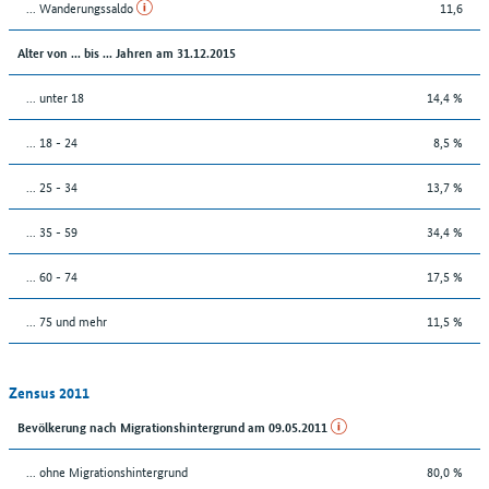
... Wanderungssaldo
11,6
Alter von ... bis ... Jahren am 31.12.2015
... unter 18
14,4 %
... 18 - 24
8,5 %
... 25 - 34
13,7 %
... 35 - 59
34,4 %
... 60 - 74
17,5 %
... 75 und mehr
11,5 %
Zensus 2011
Bevölkerung nach Migrationshintergrund am 09.05.2011
... ohne Migrationshintergrund
80,0 %