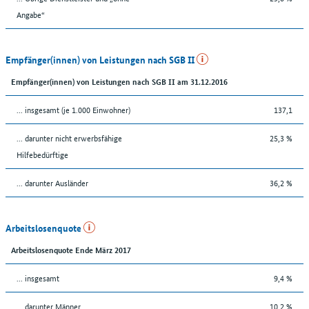
Angabe“
Empfänger(innen) von Leistungen nach SGB II
Empfänger(innen) von Leistungen nach SGB II am 31.12.2016
... insgesamt (je 1.000 Einwohner)
137,1
... darunter nicht erwerbsfähige
25,3 %
Hilfebedürftige
... darunter Ausländer
36,2 %
Arbeitslosenquote
Arbeitslosenquote Ende März 2017
... insgesamt
9,4 %
... darunter Männer
10,2 %