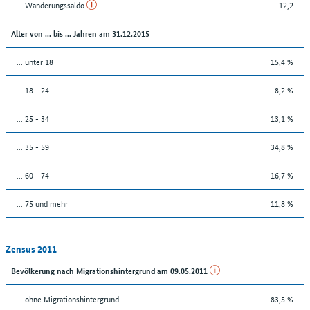
... Wanderungssaldo
12,2
Alter von ... bis ... Jahren am 31.12.2015
... unter 18
15,4 %
... 18 - 24
8,2 %
... 25 - 34
13,1 %
... 35 - 59
34,8 %
... 60 - 74
16,7 %
... 75 und mehr
11,8 %
Zensus 2011
Bevölkerung nach Migrationshintergrund am 09.05.2011
... ohne Migrationshintergrund
83,5 %