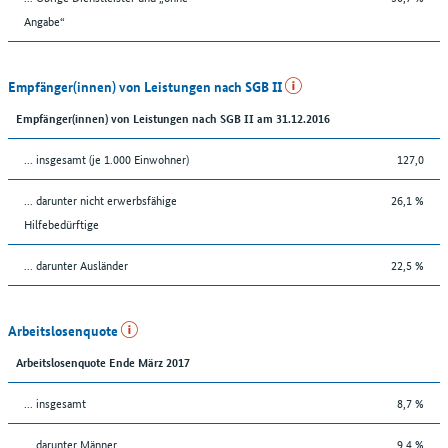
Angabe“
Empfänger(innen) von Leistungen nach SGB II
Empfänger(innen) von Leistungen nach SGB II am 31.12.2016
... insgesamt (je 1.000 Einwohner)
127,0
... darunter nicht erwerbsfähige
26,1 %
Hilfebedürftige
... darunter Ausländer
22,5 %
Arbeitslosenquote
Arbeitslosenquote Ende März 2017
... insgesamt
8,7 %
... darunter Männer
9,4 %