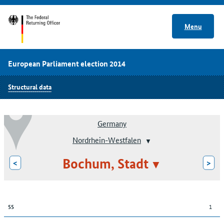
Menu
European Parliament election 2014
Structural data
Germany
Nordrhein-Westfalen
Bochum, Stadt
<
>
1
55