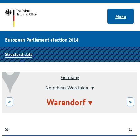
Menu
European Parliament election 2014
Structural data
Germany
Nordrhein-Westfalen
Warendorf
<
>
13
55