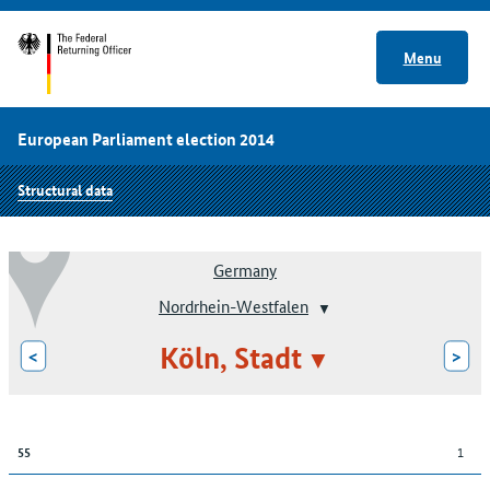
Menu
European Parliament election 2014
Structural data
Germany
Nordrhein-Westfalen
Köln, Stadt
<
>
1
55