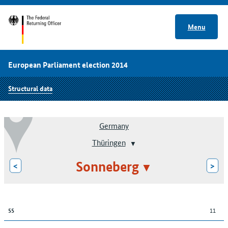
Menu
European Parliament election 2014
Structural data
Germany
Thüringen
Sonneberg
<
>
11
55