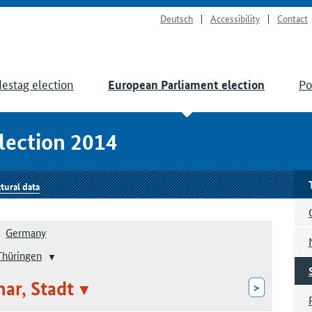
Deutsch
Accessibility
Contact
estag election
Po
European Parliament election
lection 2014
tural data
Germany
Thüringen
ar, Stadt
>