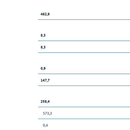
462,9
8,3
8,3
0,9
147,7
258,4
573,3
0,4