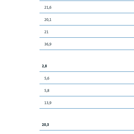
21,6
20,1
21
36,9
2,8
5,6
5,8
13,9
20,3