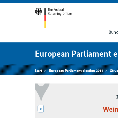
Bund
European Parliament e
Start
European Parliament election 2014
Struc
Weim
<