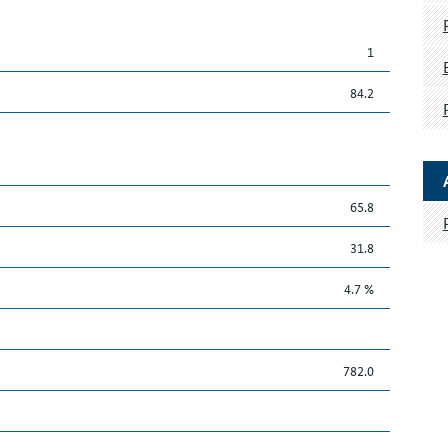
1
84.2
65.8
31.8
4.7 %
782.0