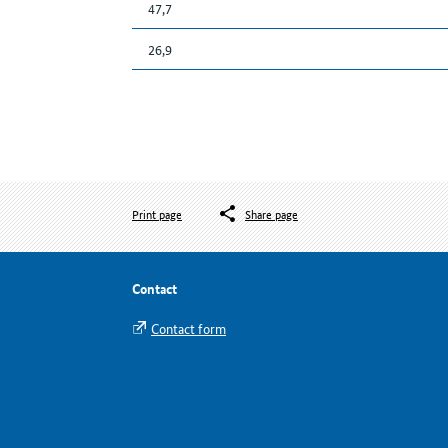
47,7
26,9
Print page
Share page
Contact
Contact form