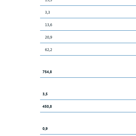
3,3
13,6
20,9
62,2
754,8
3,5
450,8
0,9