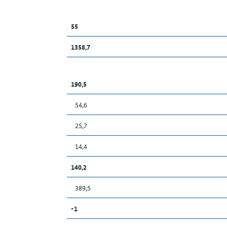
55
1358,7
190,5
54,6
25,7
14,4
140,2
389,5
-1