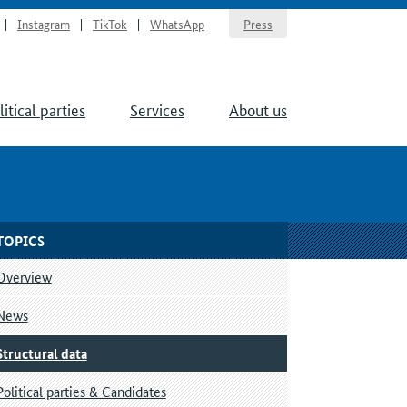
Instagram
TikTok
WhatsApp
Press
litical parties
Services
About us
TOPICS
Overview
News
Structural data
Political parties & Candidates