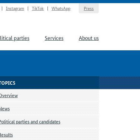
Instagram
TikTok
WhatsApp
Press
litical parties
Services
About us
TOPICS
Overview
News
Political parties and candidates
Results