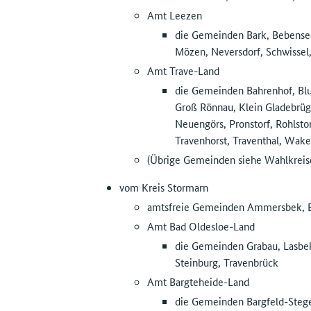
Amt Leezen
die Gemeinden Bark, Bebensee
Mözen, Neversdorf, Schwissel
Amt Trave-Land
die Gemeinden Bahrenhof, Blu
Groß Rönnau, Klein Gladebrüg
Neuengörs, Pronstorf, Rohlstor
Travenhorst, Traventhal, Wak
(Übrige Gemeinden siehe Wahlkreise
vom Kreis Stormarn
amtsfreie Gemeinden Ammersbek, B
Amt Bad Oldesloe-Land
die Gemeinden Grabau, Lasbek
Steinburg, Travenbrück
Amt Bargteheide-Land
die Gemeinden Bargfeld-Stege