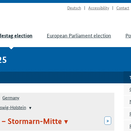
Deutsch
Accessibility
Contact
European Parliament election
Po
estag election
25
Germany
swig-Holstein
 – Stormarn-Mitte
>