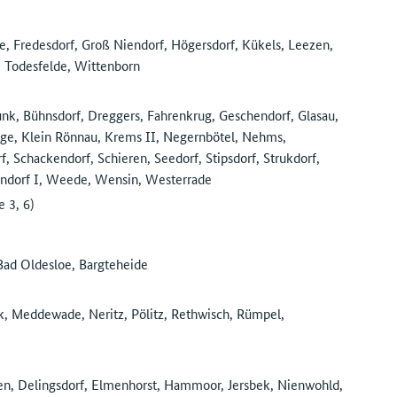
, Fredesdorf, Groß Niendorf, Högersdorf, Kükels, Leezen,
, Todesfelde, Wittenborn
nk, Bühnsdorf, Dreggers, Fahrenkrug, Geschendorf, Glasau,
ge, Klein Rönnau, Krems II, Negernbötel, Nehms,
f, Schackendorf, Schieren, Seedorf, Stipsdorf, Strukdorf,
endorf I, Weede, Wensin, Westerrade
 3, 6)
ad Oldesloe, Bargteheide
, Meddewade, Neritz, Pölitz, Rethwisch, Rümpel,
n, Delingsdorf, Elmenhorst, Hammoor, Jersbek, Nienwohld,