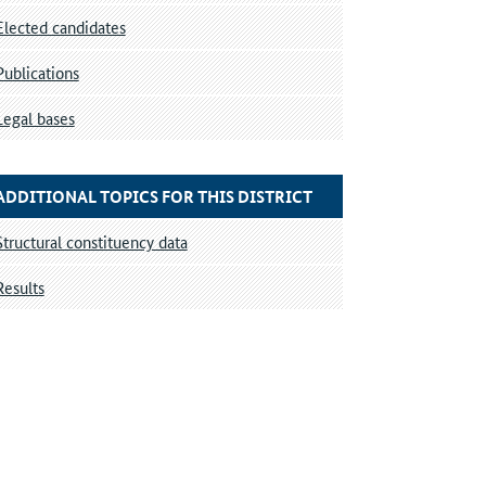
Elected candidates
Publications
Legal bases
ADDITIONAL TOPICS FOR THIS DISTRICT
Structural constituency data
Results