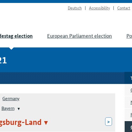
Deutsch
Accessibility
Contact
European Parliament election
Po
estag election
21
Germany
Bayern
gsburg-Land
>