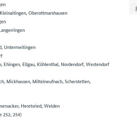
gen
Kleinaitingen, Oberottmarshausen
gen
Langerringen
d, Untermeitingen
rf
 Ehingen, Ellgau, Kühlenthal, Nordendorf, Westendorf
, Mickhausen, Mittelneufnach, Scherstetten,
ersacker, Heretsried, Welden
e 252, 254)