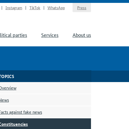
Instagram
TikTok
WhatsApp
Press
litical parties
Services
About us
TOPICS
Overview
News
Facts against fake news
Constituencies